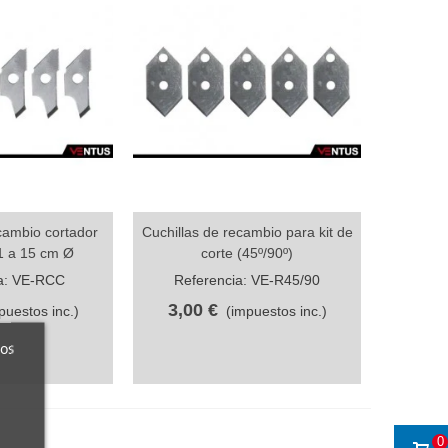
cambio cortador
Cuchillas de recambio para kit de
da
Vista rápida
 1 a 15 cm Ø
corte (45º/90º)
a: VE-RCC
Referencia: VE-R45/90
3,00 €
puestos inc.)
(impuestos inc.)
ros
0