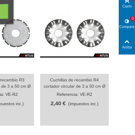
Carro
0
Compare
Arriba
 recambio R3
Cuchillas de recambio R4
da
Vista rápida
r de 3 a 50 cm Ø
cortador circular de 3 a 50 cm Ø
ia: VE-R2
Referencia: VE-R2
2,40 €
puestos inc.)
(impuestos inc.)