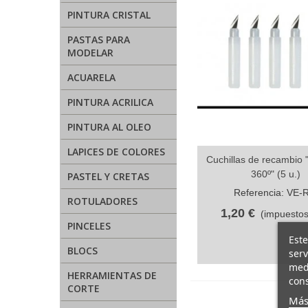
PINTURA CRISTAL
PASTAS PARA
MODELAR
ACUARELA
PINTURA ACRILICA
PINTURA AL OLEO
LAPICES DE COLORES
Cuchillas de recambio "
Vista rápida
360º" (5 u.)
PASTEL Y CRETAS
Referencia: VE-
ROTULADORES
1,20 €
(impuestos
PINCELES
Este
BLOCS
serv
medi
HERRAMIENTAS DE
cons
CORTE
Más