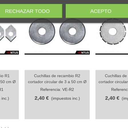
RECHAZAR TODO
ACEPTO
io R1
Cuchillas de recambio R2
Cuchillas de
Vista rápida
Vista rápi
a 50 cm Ø
cortador circular de 3 a 50 cm Ø
cortador circula
R1
Referencia: VE-R2
Referenc
2,40 €
2,40 €
 inc.)
(impuestos inc.)
(im