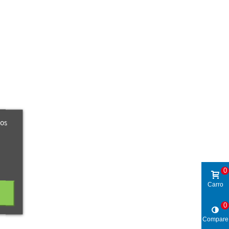
ros
0
Carro
0
Compare