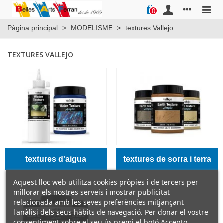
0
Pàgina principal
>
MODELISME
>
textures Vallejo
TEXTURES VALLEJO
textures d'aigua
textures de sorra i terra
Aquest lloc web utilitza cookies pròpies i de tercers per
millorar els nostres serveis i mostrar publicitat
relacionada amb les seves preferències mitjançant
l'anàlisi dels seus hàbits de navegació. Per donar el vostre
consentiment sobre el seu ús premi el botó Accepto.