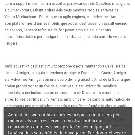
com a suport mòbil i com a escortes per evitar que els Cavallers més grans
siguin envoltats, rebent ordres dels seus Senyors Nobles a través del
Yelmo Mechanicum. Entre aquests àgils enginys, els Helverines Armiger
són plataformes d'armes mòbils que poden destrossar un assalt enemic
en segons, llançant ràfegues de foc pesat amb els seus canons
automàtics dobles per fustigar tant la infanteria pesada com els vehicles
lleugers.
Amb aquest kit de plàstic multicomponent pots muntar dos Cavallers de
classe Armiger, ja siguin Helverines Armiger o Espases de Guerra Armiger.
Els Helverines Armiger són una opció de llarg abast d'Amo de la Guerra que
poden proporcionar un foc de suport vital al teu exèrcit de Cavallers
Imperials, o ser inclosos com un esquadró de Desarrelats errants per a
altres forces de l'Imperium. Armats amb un parell de canons automàtics de
llarg abast i una metralladora pesada o un rifle de fusió a la closca, cada
Helverin Armiger es pot personalitzar amb una varietat de poses
Aquest lloc web utilitza cookies pròpies i de tercers per
articulades, blindatge i sis plaques facials úniques, amb grans closques
millorar els nostres serveis i mostrar publicitat
per desenvolupar un projecte de pintura al·lucinant. Aquest kit també es pot
relacionada amb les seves preferències mitjançant
l'anàlisi dels seus hàbits de navegació. Per donar el vostre
muntar com una parella de gossos de la guerra botxins o gossos de la