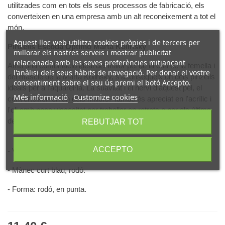
utilitzades com en tots els seus processos de fabricació, els
converteixen en una empresa amb un alt reconeixement a tot el
món.
Aquest lloc web utilitza cookies pròpies i de tercers per
Pinzells Escoda Óptimo Marta Kolinsky
millorar els nostres serveis i mostrar publicitat
relacionada amb les seves preferències mitjançant
Amb una combinació ideal del millor pèl de la cua de la femella i
l'anàlisi dels seus hàbits de navegació. Per donar el vostre
del mascle de la Marta Kolinsky, s'aconsegueix un dels pinzells
consentiment sobre el seu ús premi el botó Accepto.
ideals per a l'aquarel·la. La suavitat i el nervi d'aquest pèl, el
Més informació
Customize cookies
converteixen en un dels millors. També és apreciat en l'acrílic i
l'oli amb poca viscositat per treballar en retrats o per als últims
detalls de l'obra.
REBUTJAR TOT
ACCEPTO
- Virola cromada.
- Mànec curt blau, rodó.
- Forma: rodó, en punta.