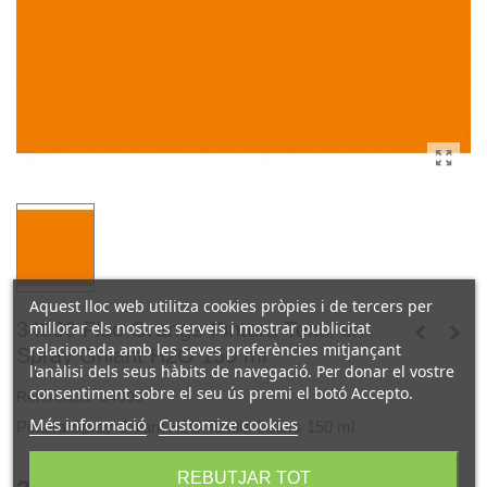
Aquest lloc web utilitza cookies pròpies i de tercers per
millorar els nostres serveis i mostrar publicitat
34006 Fluo Orange Pintura Textil en
relacionada amb les seves preferències mitjançant
Spray Ghiant H2O 150 ml
l'anàlisi dels seus hàbits de navegació. Per donar el vostre
consentiment sobre el seu ús premi el botó Accepto.
Referència:
34006
Més informació
Customize cookies
Pintura Spray Ghiant H2O Textile Colors 150 ml
REBUTJAR TOT