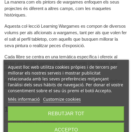
La manera com els pintors de wargames enfoquen els seus
projectes és diferent a altres camps, com les maquetes
històriques.
Aquesta col·lecció Learning Wargames es compon de diversos
volums per als aficionats a wargames, tant per als que volen fer
el salt al perfil tabletop, com aquells que busquen millorar la
seva pintura o realitzar peces d'exposició.
Cada llibre se centra en una temàtica específica i ofereix al
lector una àmplia gamma de coneixements i tècniques que
Aquest lloc web utilitza cookies pròpies i de tercers per
ajuden a perfeccionar les seves habilitats.
millorar els nostres serveis i mostrar publicitat
relacionada amb les seves preferències mitjançant
Aquest segon volum està dedicat a naus i artefactes voladors
l'anàlisi dels seus hàbits de navegació. Per donar el vostre
amb acabats complexos.
consentiment sobre el seu ús premi el botó Accepto.
Més informació
Customize cookies
10,50 €
(IVA incl.)
REBUTJAR TOT
Darreres unitats en inventari
ACCEPTO
-
+