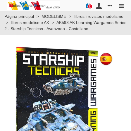
0
Pàgina principal
>
MODELISME
>
llibres i revistes modelisme
>
llibres modelisme AK
>
AK593 AK Learning Wargames Series
2 - Starship Tecnicas - Avanzado - Castellano