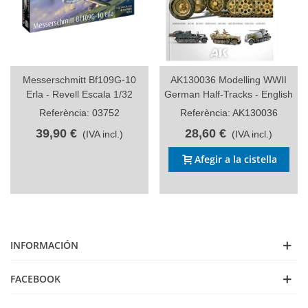
Messerschmitt Bf109G-10
AK130036 Modelling WWII
Erla - Revell Escala 1/32
German Half-Tracks - English
Referència: 03752
Referència: AK130036
39,90 €
28,60 €
(IVA incl.)
(IVA incl.)
Afegir a la cistella
INFORMACIÓN
FACEBOOK