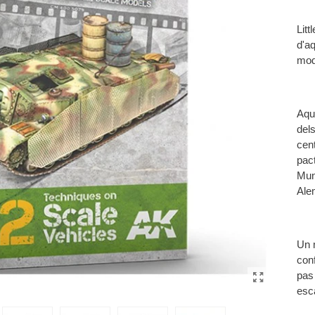
Lit
d'a
mod
Aqu
del
cen
pac
Mund
Alem
Un 
con
pas
esc