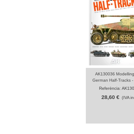
AK130036 Modellin
Compartir
German Half-Tracks -
Referència: AK13
28,60 €
(IVA in