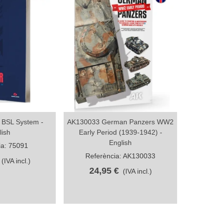
r BSL System -
AK130033 German Panzers WW2
For
partir
Compartir
lish
Early Period (1939-1942) -
ABT759 H
English
ia: 75091
Semioru
Referència: AK130033
1
(IVA incl.)
Ref
24,95 €
(IVA incl.)
27