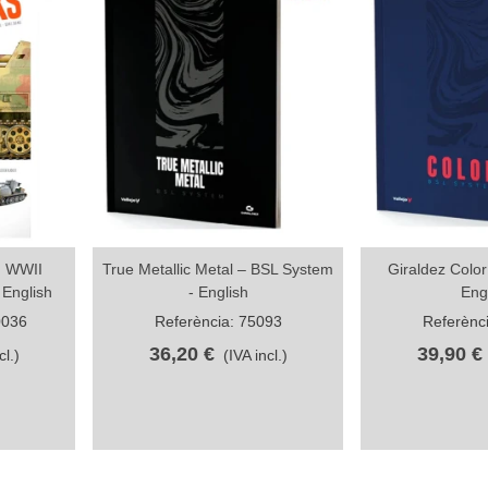
g WWII
True Metallic Metal – BSL System
Giraldez Colo
Compartir
Com
 English
- English
Eng
0036
Referència: 75093
Referènc
36,20 €
39,90 €
cl.)
(IVA incl.)