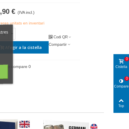
,90 €
(IVA incl.)
eres unitats en inventari
stres
+
Codi QR
Compartir
Afegir a la cistella
0
Add to compare
0
Cistella
0
Compare
Top