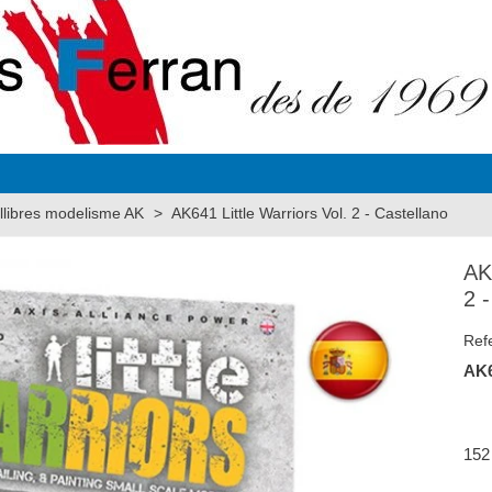
llibres modelisme AK
>
AK641 Little Warriors Vol. 2 - Castellano
AK
2 
Ref
AK6
152