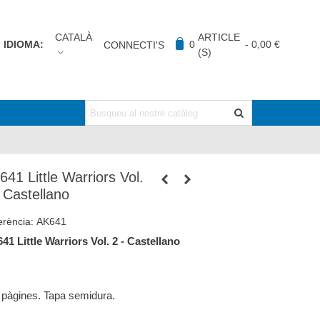
CATALÀ
ARTICLE
IDIOMA:
0
-
0,00 €
CONNECTI'S
(S)
641 Little Warriors Vol.
- Castellano
erència:
AK641
41 Little Warriors Vol. 2 - Castellano
 pàgines. Tapa semidura.