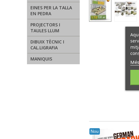
EINES PER LA TALLA
EN PEDRA
PROJECTORS I
TAULES LLUM
Aque
serv
DIBUIX TÈCNIC I
mitj
CAL.LIGRAFIA
cons
MANIQUIS
Més
Nou