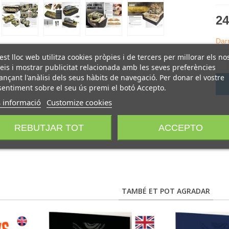
24
Darr
st lloc web utilitza cookies pròpies i de tercers per millorar els no
-
eis i mostrar publicitat relacionada amb les seves preferències
ançant l'anàlisi dels seus hàbits de navegació. Per donar el vostre
entiment sobre el seu ús premi el botó Accepto.
 informació
Customize cookies
REBUTJAR TOT
ACCEPTO
TAMBÉ ET POT AGRADAR