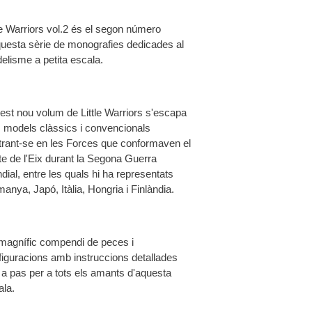
tle Warriors vol.2 és el segon número
questa sèrie de monografies dedicades al
elisme a petita escala.
est nou volum de Little Warriors s'escapa
s models clàssics i convencionals
trant-se en les Forces que conformaven el
te de l'Eix durant la Segona Guerra
ial, entre les quals hi ha representats
anya, Japó, Itàlia, Hongria i Finlàndia.
magnífic compendi de peces i
figuracions amb instruccions detallades
 a pas per a tots els amants d'aquesta
ala.