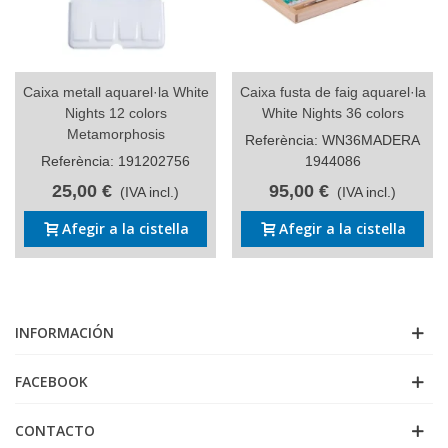
Caixa metall aquarel·la White
Caixa fusta de faig aquarel·la
Nights 12 colors
White Nights 36 colors
Metamorphosis
Referència: WN36MADERA
Referència: 191202756
1944086
25,00 €
95,00 €
(IVA incl.)
(IVA incl.)
Afegir a la cistella
Afegir a la cistella
INFORMACIÓN
FACEBOOK
CONTACTO