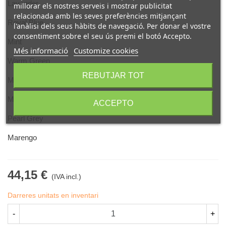
Lavender
millorar els nostres serveis i mostrar publicitat
relacionada amb les seves preferències mitjançant
Royal Blue
l'anàlisi dels seus hàbits de navegació. Per donar el vostre
consentiment sobre el seu ús premi el botó Accepto.
Mint
Més informació
Customize cookies
Warm Green
REBUTJAR TOT
Maroon
Mocha
ACCEPTO
Pearl Grey
Marengo
44,15 €
(IVA incl.)
Darreres unitats en inventari
-
+