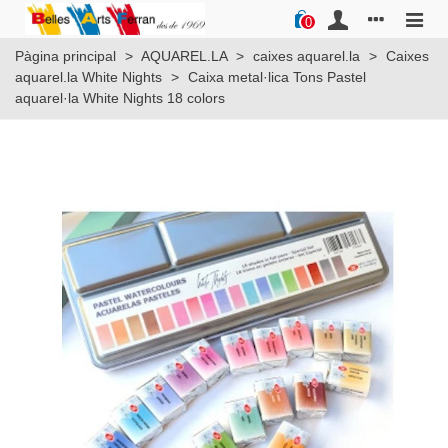
0
Pàgina principal
>
AQUAREL.LA
>
caixes aquarel.la
>
Caixes
aquarel.la White Nights
>
Caixa metal·lica Tons Pastel
aquarel·la White Nights 18 colors