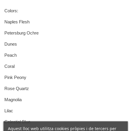
Colors:
Naples Flesh
Petersburg Ochre
Dunes
Peach
Coral
Pink Peony
Rose Quartz
Magnolia
Lilac
Celestial Blue
Aquest lloc web utilitza cookies pròpies i de tercers per