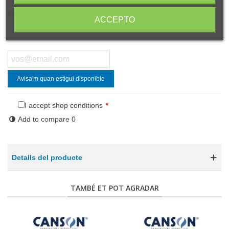
Fora d'estoc
ACCEPTO
Compartir
Codi QR
Avisa'm quan estigui disponible
I accept shop conditions
*
Add to compare
0
Detalls del producte
TAMBÉ ET POT AGRADAR