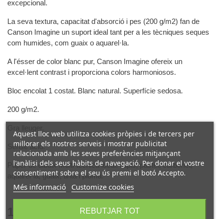
excepcional.
La seva textura, capacitat d'absorció i pes (200 g/m2) fan de
Canson Imagine un suport ideal tant per a les tècniques seques
com humides, com guaix o aquarel·la.
A l'ésser de color blanc pur, Canson Imagine ofereix un
excel·lent contrast i proporciona colors harmoniosos.
Bloc encolat 1 costat. Blanc natural. Superfície sedosa.
200 g/m2.
Gra lleuger.
Aquest lloc web utilitza cookies pròpies i de tercers per
millorar els nostres serveis i mostrar publicitat
Sense àcid.
relacionada amb les seves preferències mitjançant
l'anàlisi dels seus hàbits de navegació. Per donar el vostre
Paper de dibuix Multi-tècnica ideal: llapis, pastel, carbonet,
consentiment sobre el seu ús premi el botó Accepto.
aquarel·la, guaix, tinta i ploma.
Més informació
Customize cookies
13,60 €
REBUTJAR TOT
(IVA incl.)