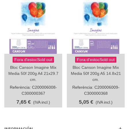
Fora d'estocSold out
Fora d'estocSold out
Bloc Canson Imagine Mix
Bloc Canson Imagine Mix
Media 50f 200g A4 21x29.7
Media 50f 200g A5 14.8x21
cm.
cm.
Referència: C200006008-
Referència: C200006009-
C300000367
C300000368
7,65 €
5,05 €
(IVA incl.)
(IVA incl.)
INFORMACIÓN