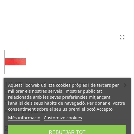
11) 371 Vermell permanent fosc
Aquest lloc web utilitza cookies pròpies i de tercers per
millorar els nostres serveis i mostrar publicitat
aquarel.la pastilla Van Gogh.
relacionada amb les seves preferències mitjançant
l'anàlisi dels seus hàbits de navegació. Per donar el vostre
Referència:
371/P
consentiment sobre el seu ús premi el botó Accepto.
Aquarel.la en pastilla.
Més informació
Customize cookies
2,30 €
(IVA incl.)
REBUTJAR TOT