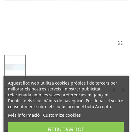
Aquest lloc web utilitza cookies pròpies i de tercers per
millorar els nostres serveis i mostrar publicitat
02) 112 Blanc titani transparent
relacionada amb les seves preferències mitjançant
aquarel.la pastilla Rembrandt.
l'anàlisi dels seus hàbits de navegació. Per donar el vostre
consentiment sobre el seu ús premi el botó Accepto.
Referència:
112/P
Més informació
Customize cookies
Aquarel.la en pastilla.
REBUTJAR TOT