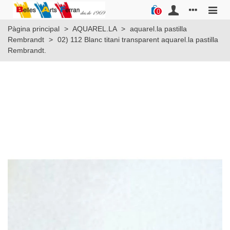
0
Pàgina principal
>
AQUAREL.LA
>
aquarel.la pastilla
Rembrandt
>
02) 112 Blanc titani transparent aquarel.la pastilla
Rembrandt.