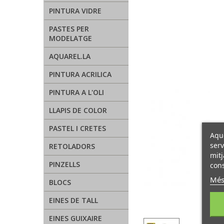
PINTURA VIDRE
PASTES PER
MODELATGE
AQUAREL.LA
PINTURA ACRILICA
PINTURA A L'OLI
LLAPIS DE COLOR
PASTEL I CRETES
Aque
serv
RETOLADORS
mitj
PINZELLS
cons
Més
BLOCS
EINES DE TALL
EINES GUIXAIRE