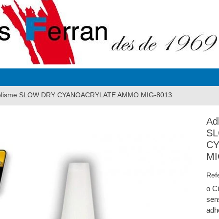
delisme SLOW DRY CYANOACRYLATE AMMO MIG-8013
Ad
S
C
MI
Ref
o Ci
sen
adh