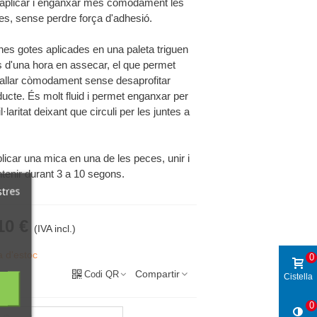
 aplicar i enganxar més còmodament les
es, sense perdre força d'adhesió.
nes gotes aplicades en una paleta triguen
 d'una hora en assecar, el que permet
ballar còmodament sense desaprofitar
ducte. És molt fluid i permet enganxar per
l·laritat deixant que circuli per les juntes a
.
licar una mica en una de les peces, unir i
tenir durant 3 a 10 segons.
stres
10 €
(IVA incl.)
a d'estoc
0
Compartir
Codi QR
Cistella
0