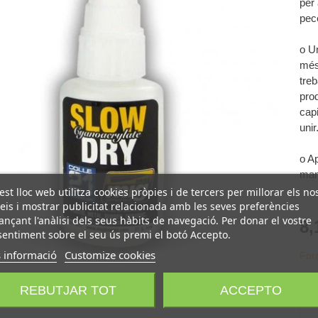
per
pec
o U
més
tre
pro
capi
unir
o Ap
man
st lloc web utilitza cookies pròpies i de tercers per millorar els no
eis i mostrar publicitat relacionada amb les seves preferències
ançant l'anàlisi dels seus hàbits de navegació. Per donar el vostre
8,
entiment sobre el seu ús premi el botó Accepto.
 informació
Customize cookies
For
REBUTJAR TOT
ACCEPTO