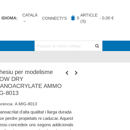
CATALÀ
ARTICLE
IDIOMA:
0
-
0,00 €
CONNECTI'S
(S)
hesiu per modelisme
LOW DRY
YANOACRYLATE AMMO
G-8013
erència:
A.MIG-8013
anoacrilat d'alta qualitat i llarga durada
se perdre propietats ni caducar. Aquest
esiu concedeix uns segons addicionals