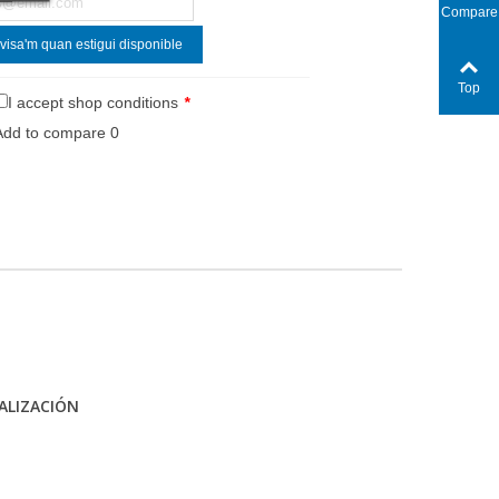
Compare
visa'm quan estigui disponible
Top
I accept shop conditions
*
Add to compare
0
ALIZACIÓN