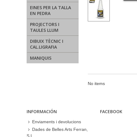
EINES PER LA TALLA
EN PEDRA
PROJECTORS I
TAULES LLUM
DIBUIX TÈCNIC I
CAL.LIGRAFIA
MANIQUIS
No items
INFORMACIÓN
FACEBOOK
Enviaments i devolucions
Dades de Belles Arts Ferran,
S.L.