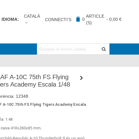
CATALÀ
ARTICLE
IDIOMA:
0
-
0,00 €
CONNECTI'S
(S)
AF A-10C 75th FS Flying
gers Academy Escala 1/48
erència:
12348
F A-10C 75th FS Flying Tigers Academy Escala
8
la: 1:48
x260x85 mm.
 caixa
410
airchild-Republic A-10 Thunderbolt II és un avió