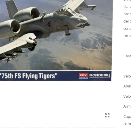
d'at
prop
del 
sèri
tota
Cara
Velo
Aba
Velo
Arm
Capa
comb