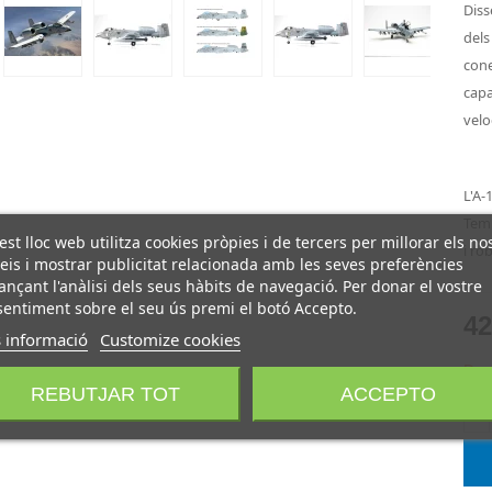
Diss
dels
cone
capa
velo
L'A-
Temp
st lloc web utilitza cookies pròpies i de tercers per millorar els no
i ro
eis i mostrar publicitat relacionada amb les seves preferències
ançant l'anàlisi dels seus hàbits de navegació. Per donar el vostre
entiment sobre el seu ús premi el botó Accepto.
42
 informació
Customize cookies
Darr
REBUTJAR TOT
ACCEPTO
-