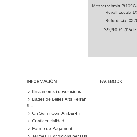
Messerschmitt Bf109G-
Compartir
Revell Escala 1/
Referència: 037
39,90 €
(IVA in
INFORMACIÓN
FACEBOOK
Enviaments i devolucions
Dades de Belles Arts Ferran,
S.L.
On Som i Com Arribar-hi
Confidencialidad
Forme de Pagament
Termes i Condicions per l'Ús