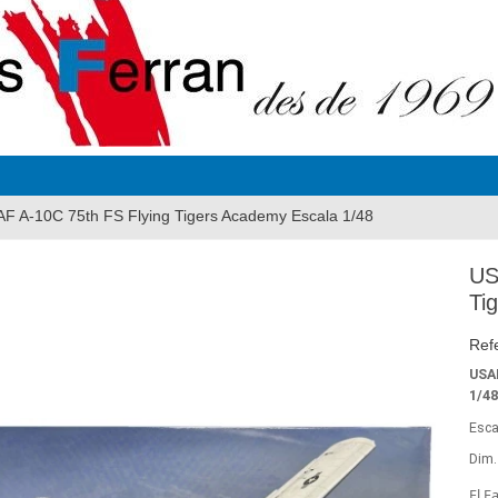
F A-10C 75th FS Flying Tigers Academy Escala 1/48
US
Ti
Ref
USA
1/4
Esca
Dim.
El F