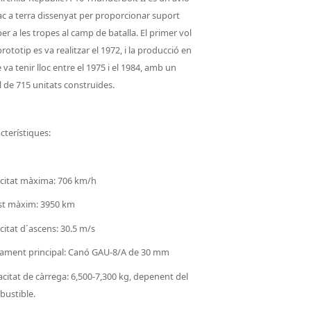
ac a terra dissenyat per proporcionar suport
er a les tropes al camp de batalla. El primer vol
prototip es va realitzar el 1972, i la producció en
e va tenir lloc entre el 1975 i el 1984, amb un
l de 715 unitats construïdes.
cterístiques:
citat màxima: 706 km/h
st màxim: 3950 km
citat d´ascens: 30.5 m/s
ament principal: Canó GAU-8/A de 30 mm
citat de càrrega: 6,500-7,300 kg, depenent del
ustible.