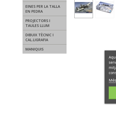
EINES PER LA TALLA
EN PEDRA
PROJECTORS I
TAULES LLUM
DIBUIX TÈCNIC I
CAL.LIGRAFIA
MANIQUIS
Aque
serv
mitj
cons
Més