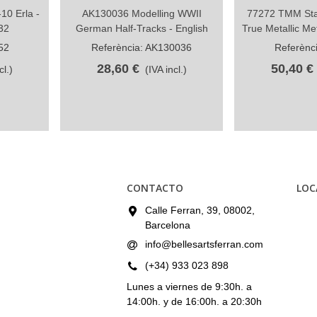
10 Erla -
AK130036 Modelling WWII
77272 TMM Star
Compartir
Com
32
German Half-Tracks - English
True Metallic Met
52
Referència: AK130036
Referènc
28,60 €
50,40 €
cl.)
(IVA incl.)
CONTACTO
LOC
Calle Ferran, 39, 08002,
Barcelona
info@bellesartsferran.com
(+34) 933 023 898
Lunes a viernes de 9:30h. a
14:00h. y de 16:00h. a 20:30h