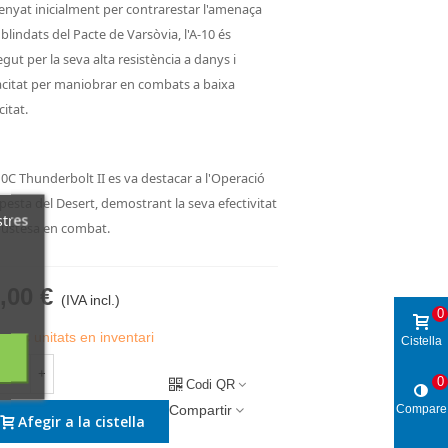
enyat inicialment per contrarestar l'amenaça
 blindats del Pacte de Varsòvia, l'A-10 és
gut per la seva alta resistència a danys i
citat per maniobrar en combats a baixa
citat.
10C Thunderbolt II es va destacar a l'Operació
esta del Desert, demostrant la seva efectivitat
stres
bustesa en combat.
,00 €
(IVA incl.)
0
eres unitats en inventari
Cistella
+
0
Codi QR
Compare
Compartir
Afegir a la cistella