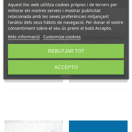
Aquest lloc web utilitza cookies pròpies i de tercers per
millorar els nostres serveis i mostrar publicitat
relacionada amb les seves preferències mitjançant
l'anàlisi dels seus hàbits de navegació. Per donar el vostre
consentiment sobre el seu ús premi el botó Accepto.
Més informació
Customize cookies
13) 5527 Blanc Translúcid
19) 5065 Granit Gris Premo
Premo Accents 57 grs.
Accents 57 grs.
REBUTJAR TOT
Referència: 5527/57
Referència: 5065/57
2,70 €
2,70 €
(IVA incl.)
(IVA incl.)
ACCEPTO
Afegir a la cistella
Afegir a la cistella