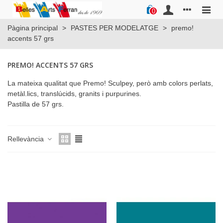
0
Pàgina principal
>
PASTES PER MODELATGE
>
premo!
accents 57 grs
PREMO! ACCENTS 57 GRS
La mateixa qualitat que Premo! Sculpey, però amb colors perlats,
metàl.lics, translúcids, granits i purpurines.
Pastilla de 57 grs.
Rellevància