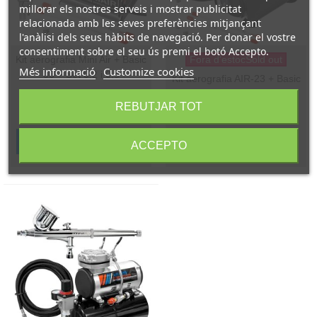
millorar els nostres serveis i mostrar publicitat
relacionada amb les seves preferències mitjançant
l'anàlisi dels seus hàbits de navegació. Per donar el vostre
consentiment sobre el seu ús premi el botó Accepto.
Kit aerografia Mini Air + Basic
Fora d'estocSold out
Més informació
Customize cookies
03 + Set 0,2 i 0,5
Kit aerografia AIR-23 + Basic
Referència: KIT03-plus
03 + 0,2 i 0,5
REBUTJAR TOT
Referència: KIT04-plus
135,00 €
(IVA incl.)
130,50 €
(IVA incl.)
Afegir a la cistella
ACCEPTO
145,00 €