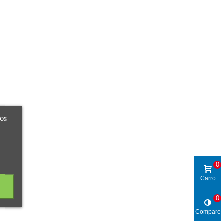
ros
0
Carro
0
Compare