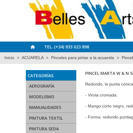
TEL. (+34) 933 023 898
Inicio
>
ACUARELA
>
Pinceles para pintar a la acuarela
>
Pince
PINCEL MARTA W & N S
CATEGORÍAS
Redondo, la punta cónica 
AEROGRAFÍA
- Virola cromada.
MODELISMO
- Mango corto negro, re
MANUALIDADES
- Forma: redondo puntia
PINTURA TEXTIL
PINTURA SEDA