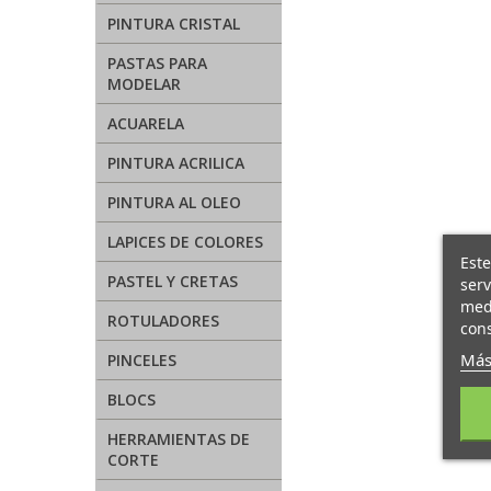
PINTURA CRISTAL
PASTAS PARA
MODELAR
ACUARELA
PINTURA ACRILICA
PINTURA AL OLEO
LAPICES DE COLORES
Este
PASTEL Y CRETAS
serv
medi
ROTULADORES
cons
Más
PINCELES
BLOCS
HERRAMIENTAS DE
CORTE