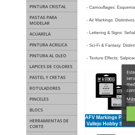
PINTURA CRISTAL
- Camouflages: Esquemas 
PASTAS PARA
- Air Markings: Distintiv
MODELAR
- Lettering & Signs: Seña
ACUARELA
PINTURA ACRILICA
- Sci-Fi & Fantasy: Disti
PINTURA AL OLEO
- Texture Effects: Salpica
LAPICES DE COLORES
Este
PASTEL Y CRETAS
serv
medi
ROTULADORES
cons
Más
PINCELES
BLOCS
AFV Markings Plantill
HERRAMIENTAS DE
Vallejo Hobby Stenci
CORTE