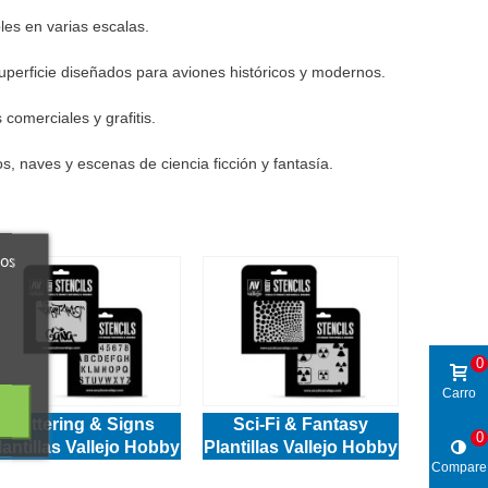
es en varias escalas.
superficie diseñados para aviones históricos y modernos.
 comerciales y grafitis.
s, naves y escenas de ciencia ficción y fantasía.
ros
0
Carro
Lettering & Signs
Sci-Fi & Fantasy
0
lantillas Vallejo Hobby
Plantillas Vallejo Hobby
Compare
Stencils
Stencils