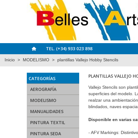
TEL. (+34) 933 023 898
Inicio
>
MODELISMO
>
plantillas Vallejo Hobby Stencils
PLANTILLAS VALLEJO H
CATEGORÍAS
Vallejo Stencils son plant
AEROGRAFÍA
superficies del modelo. L
MODELISMO
realzar una ambientación,
blindados, naves espacial
MANUALIDADES
Disponible en varias ca
PINTURA TEXTIL
- AFV Markings: Distinti
PINTURA SEDA