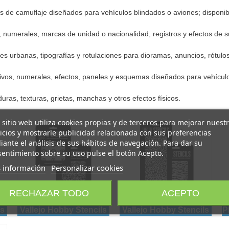
de camuflaje diseñados para vehículos blindados o aviones; disponibl
os, numerales, marcas de unidad o nacionalidad, registros y efectos de 
les urbanas, tipografías y rotulaciones para dioramas, anuncios, rótulos
ntivos, numerales, efectos, paneles y esquemas diseñados para vehículo
duras, texturas, grietas, manchas y otros efectos físicos.
 sitio web utiliza cookies propias y de terceros para mejorar nuest
icios y mostrarle publicidad relacionada con sus preferencias
ante el análisis de sus hábitos de navegación. Para dar su
entimiento sobre su uso pulse el botón Acepto.
 información
Personalizar cookies
RECHAZAR TODO
ACEPTO
as
Air Markings Plantillas
Camouflages Plantillas
P
ls
Vallejo Hobby Stencils
Vallejo Hobby Stencils