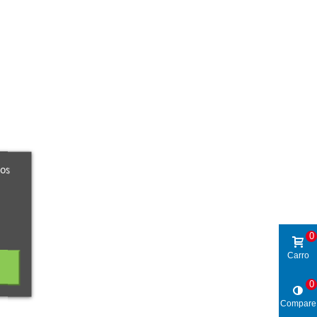
ros
0
Carro
0
Compare